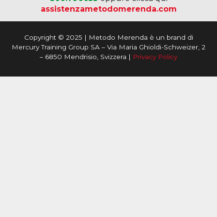
assistenzametodomerenda.com
Copyright © 2025 | Metodo Merenda è un brand di
Mercury Training Group SA – Via Maria Ghioldi-Schweizer, 2
– 6850 Mendrisio, Svizzera |
Privacy Policy