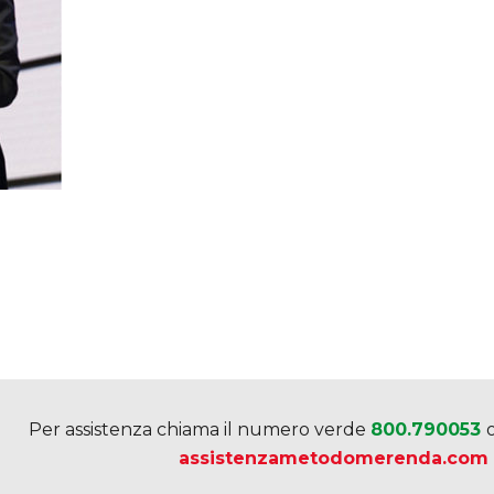
Per assistenza chiama il numero verde
800.790053
assistenzametodomerenda.com