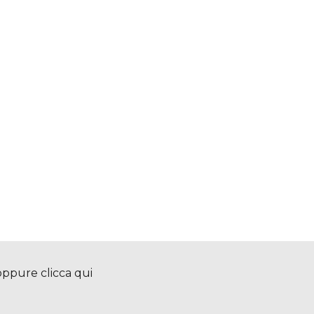
oppure clicca qui