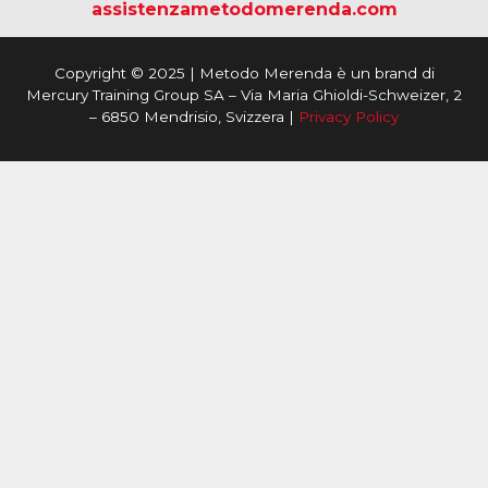
assistenzametodomerenda.com
Copyright © 2025 | Metodo Merenda è un brand di
Mercury Training Group SA – Via Maria Ghioldi-Schweizer, 2
– 6850 Mendrisio, Svizzera |
Privacy Policy