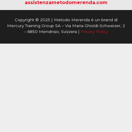
assistenzametodomerenda.com
Copyright © 2025 | Metodo Merenda è un brand di
Mercury Training Group SA – Via Maria Ghioldi-Schweizer, 2
– 6850 Mendrisio, Svizzera |
Privacy Policy