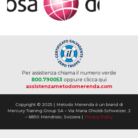
Per assistenza chiama il numero verde
800.790053
oppure clicca qui
assistenzametodomerenda.com
Copyright © 2025 | Metodo Merenda è un brand di
Mercury Training Group SA – Via Maria Ghioldi-Schweizer, 2
– 6850 Mendrisio, Svizzera |
Privacy Policy