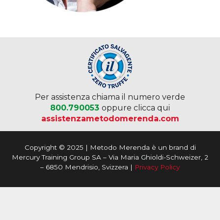
Per assistenza chiama il numero verde
800.790053
oppure clicca qui
assistenzametodomerenda.com
Copyright © 2025 | Metodo Merenda è un brand di
Mercury Training Group SA – Via Maria Ghioldi-Schweizer, 2
– 6850 Mendrisio, Svizzera |
Privacy Policy