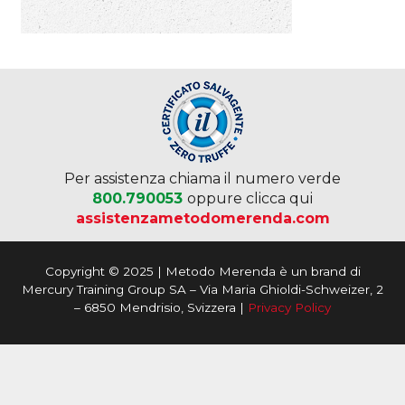
Per assistenza chiama il numero verde
800.790053
oppure clicca qui
assistenzametodomerenda.com
Copyright © 2025 | Metodo Merenda è un brand di
Mercury Training Group SA – Via Maria Ghioldi-Schweizer, 2
– 6850 Mendrisio, Svizzera |
Privacy Policy